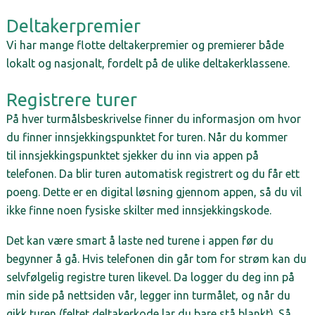
Deltakerpremier
Vi har mange flotte deltakerpremier og premierer både 
lokalt og nasjonalt, fordelt på de ulike deltakerklassene. 
Registrere turer
På hver turmålsbeskrivelse finner du informasjon om hvor 
du finner innsjekkingspunktet for turen. Når du kommer 
til innsjekkingspunktet sjekker du inn via appen på 
telefonen. Da blir turen automatisk registrert og du får ett 
poeng. Dette er en digital løsning gjennom appen, så du vil 
ikke finne noen fysiske skilter med innsjekkingskode. 
Det kan være smart å laste ned turene i appen før du 
begynner å gå. Hvis telefonen din går tom for strøm kan du 
selvfølgelig registre turen likevel. Da logger du deg inn på 
min side på nettsiden vår, legger inn turmålet, og når du 
gikk turen (feltet deltakerkode lar du bare stå blankt). Så 