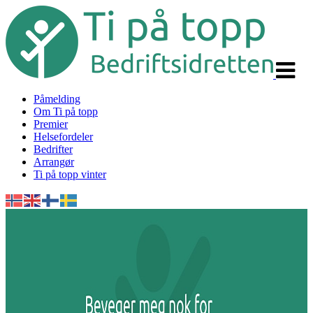
Veksle
navigas
Påmelding
Om Ti på topp
Premier
Helsefordeler
Bedrifter
Arrangør
Ti på topp vinter